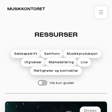
MUSIKKONTORET
RES
RESSURSER
KON
I 
TIL
Selskapsdrift
Samfunn
Musikkproduksjon
Utgivelser
Markedsføring
Live
ARR
Rettigheter og kontrakter
ME
Vis kun guider
KLIM
OG
MILJ
VIDEO
AKT