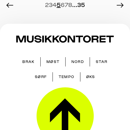
←
→
2
3
4
5
6
7
8
...
35
BRAK
MØST
NORD
STAR
SØRF
TEMPO
ØKS