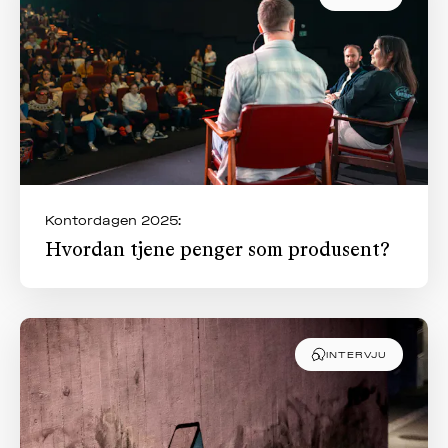
OM
MUS
Kontordagen 2025:
Hvordan tjene penger som produsent?
INTERVJU