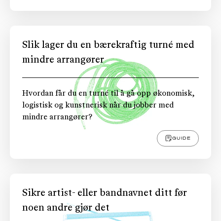
Slik lager du en bærekraftig turné med
mindre arrangører
Hvordan får du en turné til å gå opp økonomisk,
logistisk og kunstnerisk når du jobber med
mindre arrangører?
GUIDE
Sikre artist- eller bandnavnet ditt før
noen andre gjør det