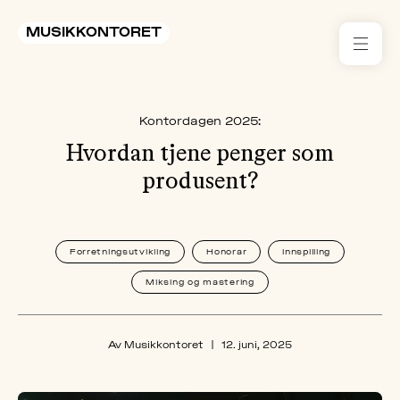
MUSIKKONTORET
RES
Kontordagen 2025:
KON
I 
Hvordan tjene penger som
produsent?
TIL
ARR
Forretningsutvikling
Honorar
Innspilling
ME
Miksing og mastering
KLIM
OG
Av Musikkontoret
|
12. juni, 2025
MILJ
AKT