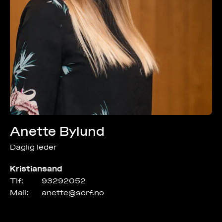
Anette Bylund
Daglig leder
Kristiansand
Tlf:
93292052
Mail:
anette@sorf.no