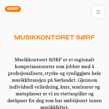
SØRF
FOR
MUSIKKONTORET SØRF
SØR
FOR
Musikkontoret SØRF er et regionalt
RES
kompetansesenter som jobber med å
KON
profesjonalisere, styrke og synliggjøre hele
I 
musikkbransjen på Sørlandet. Gjennom
individuell veiledning, kurs, seminarer og
TIL
møteplasser er vi en støttespiller og
døråpner for deg som har ambisjoner innen
ARR
musikkfeltet.