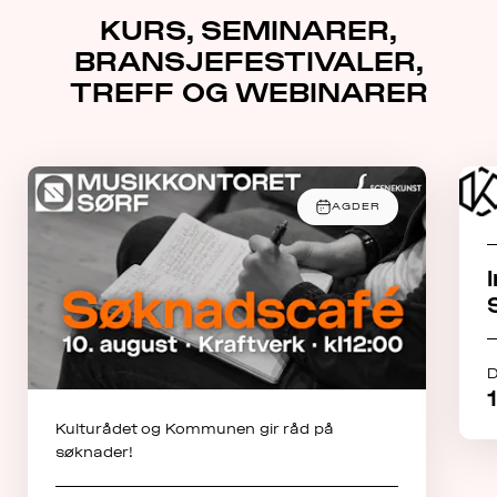
KURS, SEMINARER,
BRANSJEFESTIVALER,
TREFF OG WEBINARER
AGDER
D
Kulturådet og Kommunen gir råd på
søknader!