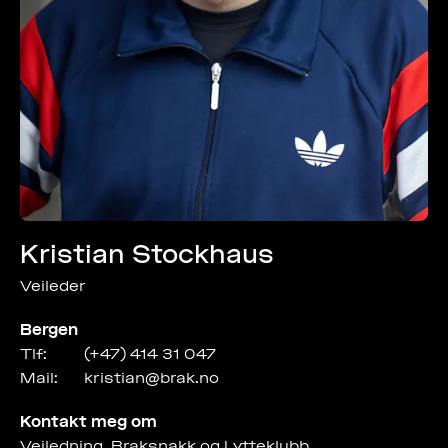
Kristian Stockhaus
Veileder
Bergen
Tlf:
(+47) 414 31 047
Mail:
kristian@brak.no
Kontakt meg om
Veiledning, Braksnakk og Lytteklubb