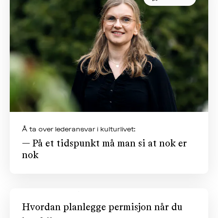
ME
KLIM
OG
MILJ
AKT
OM
MUS
Å ta over lederansvar i kulturlivet:
— På et tidspunkt må man si at nok er
nok
Hvordan planlegge permisjon når du