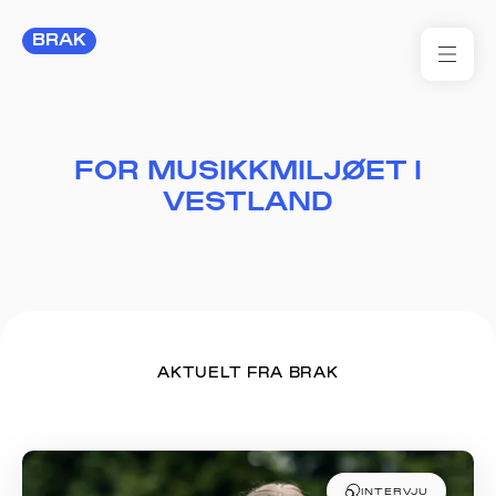
BRAK
FOR
FOR MUSIKKMILJØET I
BRA
VESTLAND
FOR
RES
KON
I 
AKTUELT FRA BRAK
TIL
ARR
INTERVJU