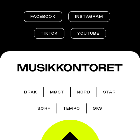
FACEBOOK
INSTAGRAM
TIKTOK
YOUTUBE
BRAK
MØST
NORD
STAR
SØRF
TEMPO
ØKS