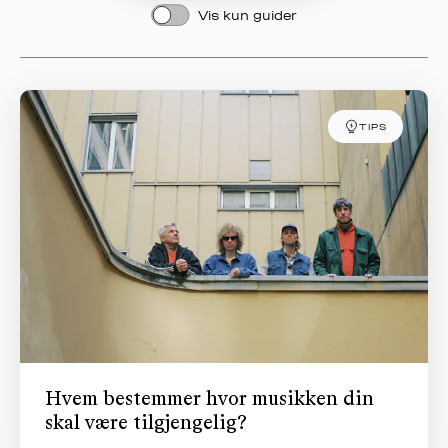
Vis kun guider
OM
MUS
TIPS
Hvem bestemmer hvor musikken din
skal være tilgjengelig?