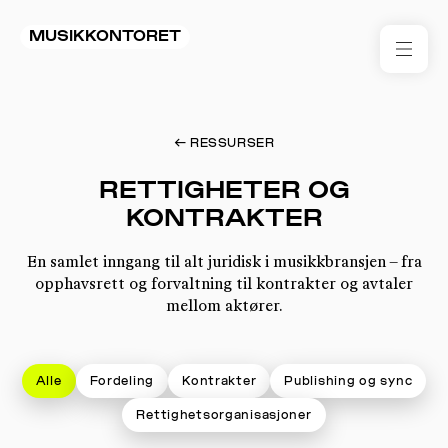
MUSIKKONTORET
RES
←
RESSURSER
KON
I 
RETTIGHETER OG
KONTRAKTER
TIL
En samlet inngang til alt juridisk i musikkbransjen – fra
ARR
opphavsrett og forvaltning til kontrakter og avtaler
mellom aktører.
ME
KLIM
Alle
Fordeling
Kontrakter
Publishing og sync
OG
MILJ
Rettighetsorganisasjoner
AKT