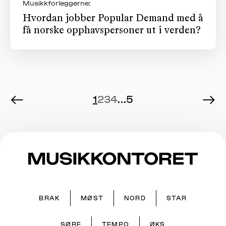
Musikkforleggerne:
Hvordan jobber Popular Demand med å
få norske opphavspersoner ut i verden?
←
→
1
2
3
4
...
5
BRAK
MØST
NORD
STAR
SØRF
TEMPO
ØKS