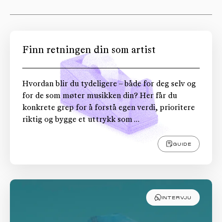
OM
MUS
Finn retningen din som artist
Hvordan blir du tydeligere – både for deg selv og
for de som møter musikken din? Her får du
konkrete grep for å forstå egen verdi, prioritere
riktig og bygge et uttrykk som ...
GUIDE
INTERVJU