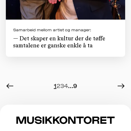
Samarbeid mellom artist og manager:
— Det skaper en kultur der de tøffe
samtalene er ganske enkle å ta
←
→
1
2
3
4
...
9