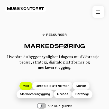
MUSIKKONTORET
RES
←
RESSURSER
KON
I 
MARKEDSFØRING
TIL
Hvordan du bygger synlighet i dagens musikkbransje –
presse, strategi, digitale plattformer og
ARR
merkevarebygging.
ME
Alle
Digitale plattformer
Merch
KLIM
OG
Merkevarebygging
Presse
Strategi
MILJ
Vis kun guider
AKT