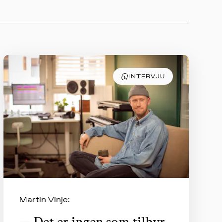
AKTUELT
OM
MUSIKKON
INTERVJU
Martin Vinje: