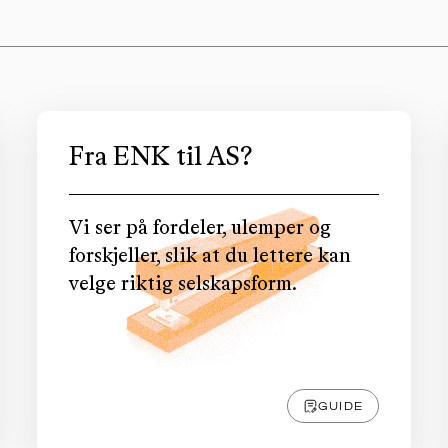
Fra ENK til AS?
Vi ser på fordeler, ulemper og
forskjeller, slik at du lettere kan
velge riktig selskapsform.
GUIDE