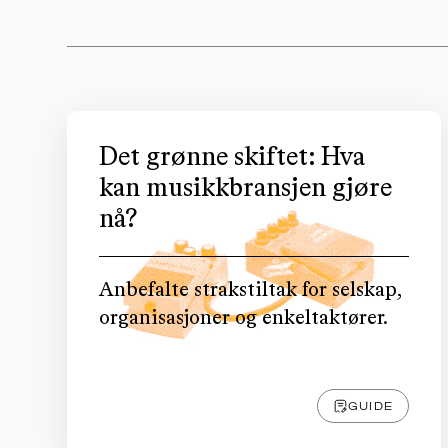
Det grønne skiftet: Hva
kan musikkbransjen gjøre
nå?
Anbefalte strakstiltak for selskap,
organisasjoner og enkeltaktører.
GUIDE