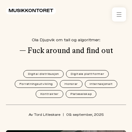
MUSIKKONTORET
RES
Ola Djupvik om tall og algoritmer:
KON
I 
— Fuck around and find out
TIL
Digital distribusjon
Digitale plattformer
ARR
Forretningsutvikling
Honorar
Internasjonalt
ME
Kontrakter
Plateselskap
KLIM
OG
Av Tord Litleskare
|
09. september, 2025
MILJ
AKT