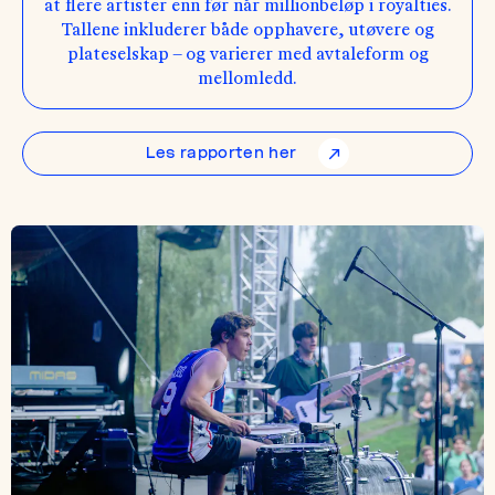
at flere artister enn før når millionbeløp i royalties.
Tallene inkluderer både opphavere, utøvere og
plateselskap – og varierer med avtaleform og
mellomledd.
Les rapporten her
↗