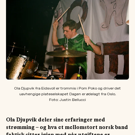
OM
MUS
Ola Djupvik fra Eidsvoll er trommis i Pom Poko og driver det
uavhengige plateselskapet Dagen er ødelagt fra Oslo.
Foto: Justin Bellucci
Ola Djupvik deler sine erfaringer med
strømming – og hva et mellomstort norsk band
faktisk sitter igjen med når utgiftene er