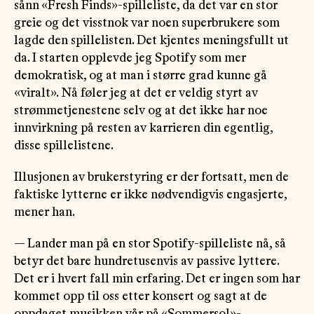
sånn «Fresh Finds»-spilleliste, da det var en stor
greie og det visstnok var noen superbrukere som
lagde den spillelisten. Det kjentes meningsfullt ut
da. I starten opplevde jeg Spotify som mer
demokratisk, og at man i større grad kunne gå
«viralt». Nå føler jeg at det er veldig styrt av
strømmetjenestene selv og at det ikke har noe
innvirkning på resten av karrieren din egentlig,
disse spillelistene.
Illusjonen av brukerstyring er der fortsatt, men de
faktiske lytterne er ikke nødvendigvis engasjerte,
mener han.
— Lander man på en stor Spotify-spilleliste nå, så
betyr det bare hundretusenvis av passive lyttere.
Det er i hvert fall min erfaring. Det er ingen som har
kommet opp til oss etter konsert og sagt at de
oppdaget musikken vår på «Sommersol»-