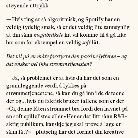
støyende uttrykk.
— Hvis ting er så algoritmisk, og Spotify har en
veldig tydelig smak, så er det veldig lite sannsynlig
at din sånn
megabråkete
hit vil komme til å gå like
bra som for eksempel en veldig
soft
låt.
Det vil på en måte forstyrre den passive lytteren – og
det ønsker vel ikke strømmetjenesten?
— Ja, så problemet er at hvis du har det som en
grunnleggende verdi, å lykkes på
strømmetjenestene, så kan du gå inn i de dataene
der og… hvis du faktisk bruker tallene som er der –
«Oi, denne låten strømmet bra fordi den havnet på
en soft spilleliste» eller «Her er det litt sånn R&B-
aktig publikum, kanskje jeg skal prøve å lage en
sånn låt?» – plutselig har det formet din kreative