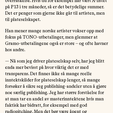
overraskelse. Hvis du for eksempel har vært A-listet
på P13 i tre måneder, så er det betydelige summer.
Det er penger som gjerne ikke går til artisten, men
til plateselskapet.
Han mener mange norske artister vokser opp med
fokus på TONO-utbetalinger, men glemmer at
Gramo-utbetalingene også er store – og ofte havner
hos andre.
— Nå som jeg driver plateselskap selv, har jeg blitt
enda mer bevisst på hvor viktig det er med
transparens. Det finnes ikke så mange reelle
inntektskilder for plateselskap lenger, så mange
forsøker å sikre seg publishing-andeler uten å gjøre
noe særlig publishing. Jeg har større forståelse for
at man tar en andel av masterinntektene hvis man
faktisk har bidratt, for eksempel med god
radiopitching. Men det bør være åpent og