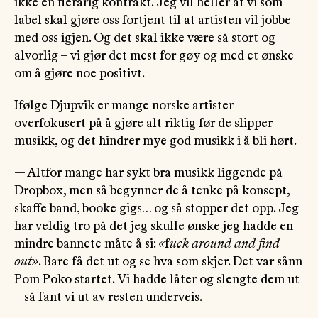
ikke en flerårig kontrakt. Jeg vil heller at vi som
label skal gjøre oss fortjent til at artisten vil jobbe
med oss igjen. Og det skal ikke være så stort og
alvorlig – vi gjør det mest for gøy og med et ønske
om å gjøre noe positivt.
Ifølge Djupvik er mange norske artister
overfokusert på å gjøre alt riktig før de slipper
musikk, og det hindrer mye god musikk i å bli hørt.
— Altfor mange har sykt bra musikk liggende på
Dropbox, men så begynner de å tenke på konsept,
skaffe band, booke gigs… og så stopper det opp. Jeg
har veldig tro på det jeg skulle ønske jeg hadde en
mindre bannete måte å si:
«
f
uck around and find
out»
. Bare få det ut og se hva som skjer. Det var sånn
Pom Poko startet. Vi hadde låter og slengte dem ut
– så fant vi ut av resten underveis.