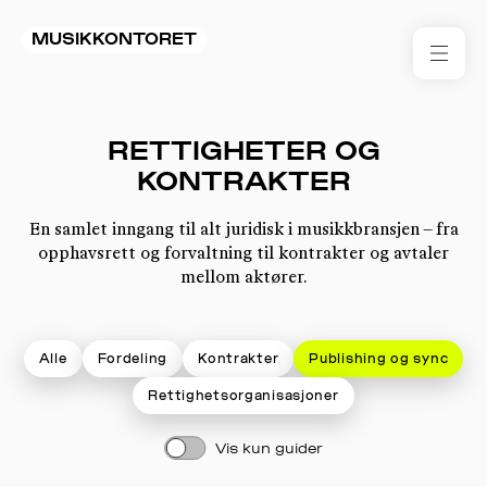
MUSIKKONTORET
RES
RETTIGHETER OG
KON
KONTRAKTER
I 
En samlet inngang til alt juridisk i musikkbransjen – fra
TIL
opphavsrett og forvaltning til kontrakter og avtaler
mellom aktører.
ARR
ME
Alle
Fordeling
Kontrakter
Publishing og sync
Rettighetsorganisasjoner
KLIM
OG
MILJ
Vis kun guider
AKT