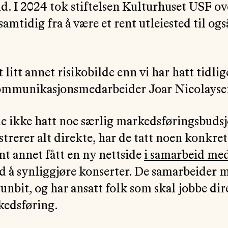
d. I 2024 tok stiftelsen Kulturhuset USF ov
samtidig fra å være et rent utleiested til og
t litt annet risikobilde enn vi har hatt tidlig
ommunikasjonsmedarbeider Joar Nicolayse
de ikke hatt noe særlig markedsføringsbudsj
trerer alt direkte, har de tatt noen konkre
nt annet fått en ny nettside
i samarbeid me
 å synliggjøre konserter. De samarbeider 
Funbit, og har ansatt folk som skal jobbe di
edsføring.