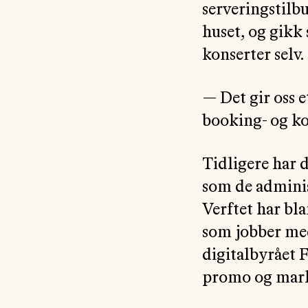
serveringstilbu
huset, og gikk 
konserter selv.
— Det gir oss e
booking- og k
Tidligere har 
som de adminis
Verftet har bla
som jobber med
digitalbyrået 
promo og mark