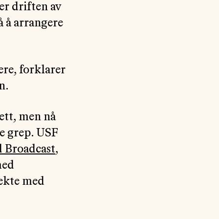
er driften av
så å arrangere
ere, forklarer
n.
ett, men nå
te grep. USF
d Broadcast
,
med
rekte med