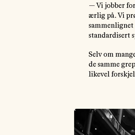
— Vi jobber for
ærlig på. Vi pr
sammenlignet m
standardisert 
Selv om mange 
de samme grepe
likevel forskje