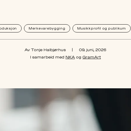
oduksjon
Merkevarebygging
Musikkprofil og publikum
Av Tonje Halbjørhus
|
09. juni, 2026
I samarbeid med
NKA
og
GramArt