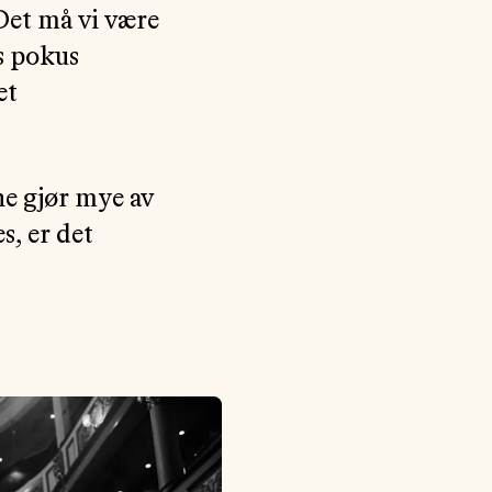
 Det må vi være
us pokus
et
ne gjør mye av
, er det