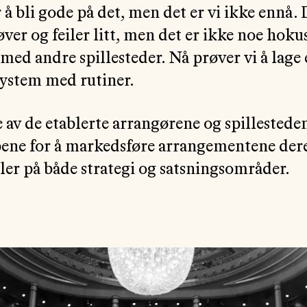
 å bli gode på det, men det er vi ikke ennå.
øver og feiler litt, men det er ikke noe hok
ed andre spillesteder. Nå prøver vi å lage 
system med rutiner.
av de etablerte arrangørene og spillestede
ne for å markedsføre arrangementene deres
ller på både strategi og satsningsområder.