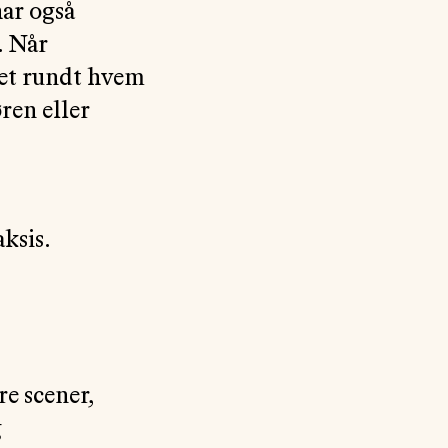
har også
. Når
het rundt hvem
ren eller
ksis.
re scener,
g