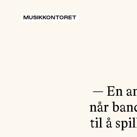
MUSIKKONTORET
— En an
når band
til å sp