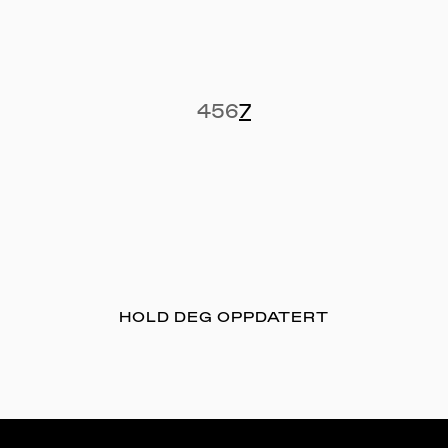
4
5
6
7
HOLD DEG OPPDATERT