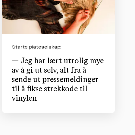
KLIMA
OG
MILJØ
AKTUELT
Starte plateselskap:
OM
MUSIKKON
— Jeg har lært utrolig mye
av å gi ut selv, alt fra å
sende ut pressemeldinger
til å fikse strekkode til
vinylen