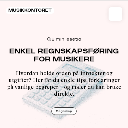
MUSIKKONTORET
RES
8
min lesetid
KON
I 
ENKEL REGNSKAPSFØRING
FOR MUSIKERE
TIL
Hvordan holde orden på inntekter og
ARR
utgifter? Her får du enkle tips, forklaringer
på vanlige begreper – og maler du kan bruke
ME
direkte.
KLIM
OG
Regnskap
MILJ
AKT