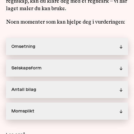
regnskap, kan du klare deg med et regneark – vi har
laget maler du kan bruke.
Noen momenter som kan hjelpe deg i vurderingen:
Omsetning
↓
Selskapsform
↓
Antall bilag
↓
Momsplikt
↓