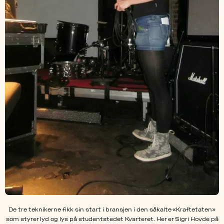
De tre teknikerne fikk sin start i bransjen i den såkalte «Kraftetaten»
som styrer lyd og lys på studentstedet Kvarteret. Her er Sigri Hovde på