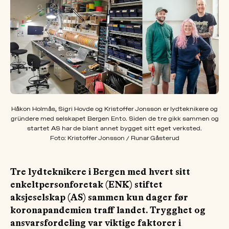
OM
MUS
Håkon Holmås, Sigri Hovde og Kristoffer Jonsson er lydteknikere og
gründere med selskapet Bergen Ento. Siden de tre gikk sammen og
startet AS har de blant annet bygget sitt eget verksted.
Foto: Kristoffer Jonsson / Runar Gåsterud
Tre lydteknikere i Bergen med hvert sitt
enkeltpersonforetak (ENK) stiftet
aksjeselskap (AS) sammen kun dager før
koronapandemien traff landet. Trygghet og
ansvarsfordeling var viktige faktorer i