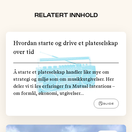
RELATERT INNHOLD
Hvordan starte og drive et plateselskap
over tid
Å starte et plateselskap handler like mye om
strategi og miljø som om musikkutgivelser. Her
deler vi ti års erfaringer fra Mutual Intentions –
om formål, økonomi, utgivelser...
GUIDE