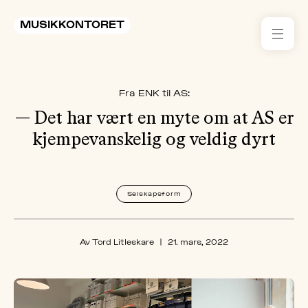
MUSIKKONTORET
RES
Fra ENK til AS:
KON
I 
— Det har vært en myte om at AS er
kjempevanskelig og veldig dyrt
TIL
ARR
Selskapsform
ME
Av Tord Litleskare
|
21. mars, 2022
KLIM
OG
MILJ
AKT