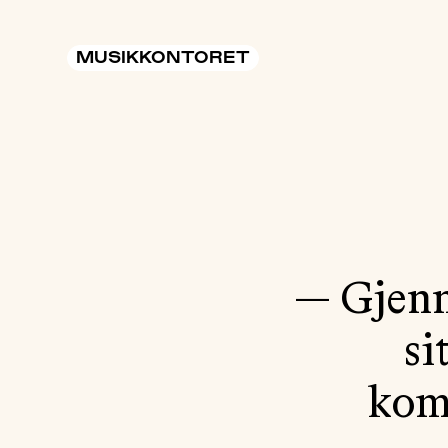
MUSIKKONTORET
— Gjen
si
komp