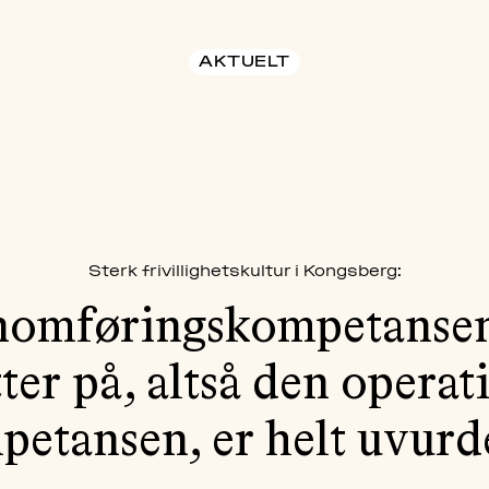
AKTUELT
Sterk frivillighetskultur i Kongsberg:
nomføringskompetansen
tter på, altså den operat
etansen, er helt uvurd