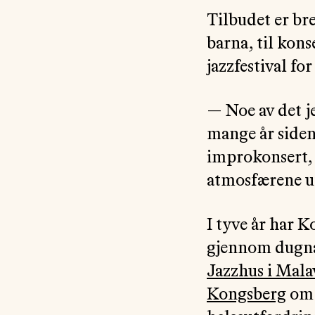
Tilbudet er bre
barna, til kons
jazzfestival fo
— Noe av det je
mange år siden,
improkonsert, o
atmosfærene u
I tyve år har 
gjennom dugna
Jazzhus i Mala
Kongsberg
om 