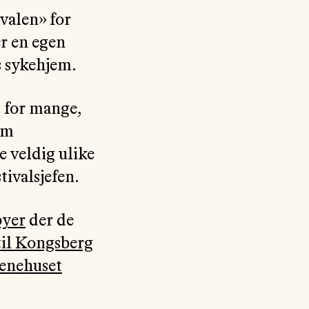
ivalen» for
er en egen
ns sykehjem.
t for mange,
im
e veldig ulike
ivalsjefen.
byer
der de
til Kongsberg
enehuset