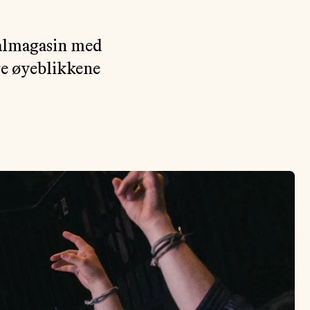
ivalmagasin med
ore øyeblikkene