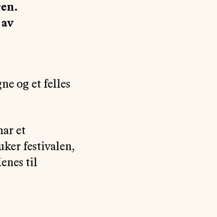
ren.
 av
ne og et felles
har et
uker festivalen,
enes til