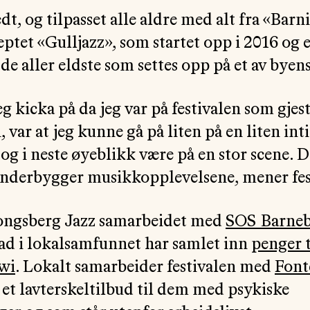
dt, og tilpasset alle aldre med alt fra «Barn
eptet «Gulljazz», som startet opp i 2016 og 
r de aller eldste som settes opp på et av bye
g kicka på da jeg var på festivalen som gjes
 var at jeg kunne gå på liten på en liten int
g i neste øyeblikk være på en stor scene. D
nderbygger musikkopplevelsene, mener fest
Kongsberg Jazz samarbeidet med
SOS Barne
d i lokalsamfunnet har samlet inn
penger 
wi
. Lokalt samarbeider festivalen med
Font
et lavterskeltilbud til dem med psykiske