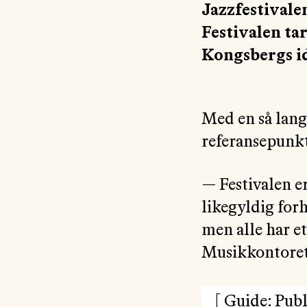
Jazzfestivale
Festivalen tar
Kongsbergs id
Med en så lang 
referansepunkt
— Festivalen er
likegyldig forh
men alle har et
Musikkontoret
[
Guide: Pub