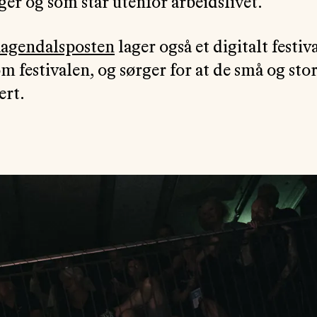
ger og som står utenfor arbeidslivet.
agendalsposten
lager også et digitalt fest
m festivalen, og sørger for at de små og st
ert.