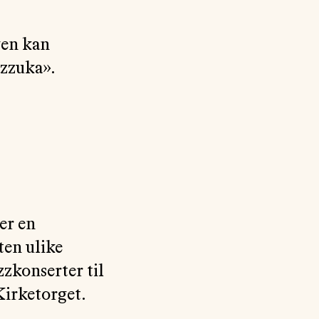
gen kan
azzuka».
er en
ten ulike
zzkonserter til
Kirketorget.