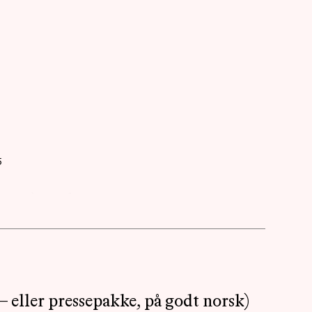
AKTUELT
OM
MUSIKKON
5
– eller pressepakke, på godt norsk)