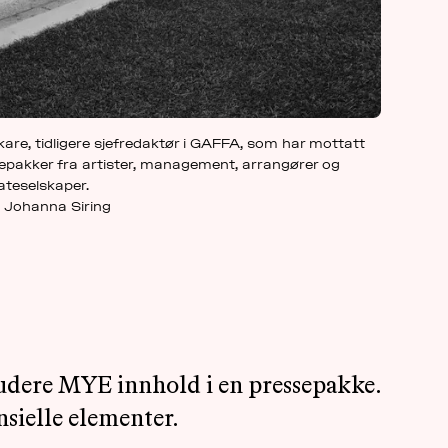
kare, tidligere sjefredaktør i GAFFA, som har mottatt
epakker fra artister, management, arrangører og
ateselskaper.
: Johanna Siring
ludere MYE innhold i en pressepakke.
ensielle elementer.