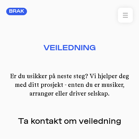
BRAK
FOR
VEILEDNING
BRA
FOR
Er du usikker på neste steg? Vi hjelper deg
RES
med ditt prosjekt - enten du er musiker,
KON
arrangør eller driver selskap.
I 
TIL
Ta kontakt om veiledning
ARR