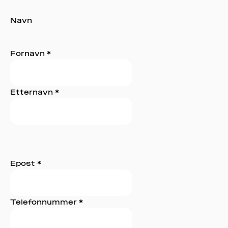
ME
Navn
KLIM
OG
MILJ
Fornavn
*
AKT
Etternavn
*
OM
MUS
Epost
*
Telefonnummer
*