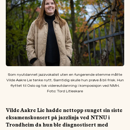
OM
MUS
Som nyutdannet jazzvokalist uten en fungerende stemme måtte
Vilde Aakre Lie tenke nytt. Samtidig skulle hun prøve å bli frisk. Hun
flyttet til Oslo og tok videreutdanning i komposisjon ved NMH.
Foto: Tord Litleskare
Vilde Aakre Lie hadde nettopp sunget sin siste
eksamenskonsert på jazzlinja ved NTNU i
Trondheim da hun ble diagnostisert med