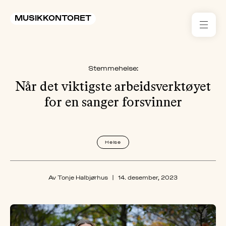
MUSIKKONTORET
RES
Stemmehelse:
KON
I 
Når det viktigste arbeidsverktøyet
for en sanger forsvinner
TIL
ARR
Helse
ME
Av Tonje Halbjørhus
|
14. desember, 2023
KLIM
OG
MILJ
AKT