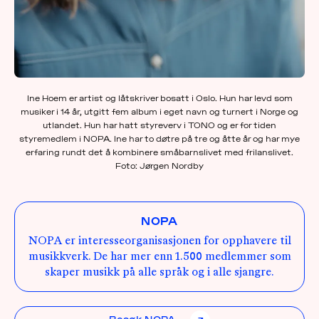
Ine Hoem er artist og låtskriver bosatt i Oslo. Hun har levd som
musiker i 14 år, utgitt fem album i eget navn og turnert i Norge og
utlandet. Hun har hatt styreverv i TONO og er for tiden
styremedlem i NOPA. Ine har to døtre på tre og åtte år og har mye
erfaring rundt det å kombinere småbarnslivet med frilanslivet.
Foto: Jørgen Nordby
NOPA
NOPA er interesseorganisasjonen for opphavere til
musikkverk. De har mer enn 1.500 medlemmer som
skaper musikk på alle språk og i alle sjangre.