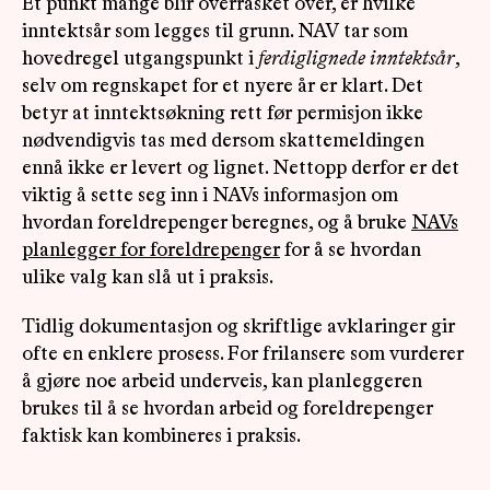
Et punkt mange blir overrasket over, er hvilke
inntektsår som legges til grunn. NAV tar som
hovedregel utgangspunkt i
ferdiglignede inntektsår
,
selv om regnskapet for et nyere år er klart. Det
betyr at inntektsøkning rett før permisjon ikke
nødvendigvis tas med dersom skattemeldingen
ennå ikke er levert og lignet. Nettopp derfor er det
viktig å sette seg inn i NAVs informasjon om
hvordan foreldrepenger beregnes, og å bruke
NAVs
planlegger for foreldrepenger
for å se hvordan
ulike valg kan slå ut i praksis.
Tidlig dokumentasjon og skriftlige avklaringer gir
ofte en enklere prosess. For frilansere som vurderer
å gjøre noe arbeid underveis, kan planleggeren
brukes til å se hvordan arbeid og foreldrepenger
faktisk kan kombineres i praksis.