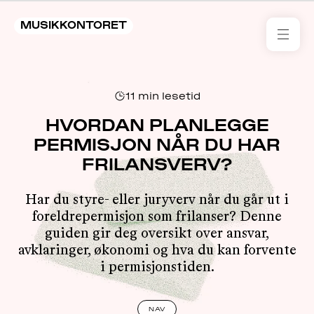
MUSIKKONTORET
RES
11
min lesetid
KON
I 
HVORDAN PLANLEGGE
PERMISJON NÅR DU HAR
TIL
FRILANSVERV?
ARR
Har du styre- eller juryverv når du går ut i
foreldrepermisjon som frilanser? Denne
ME
guiden gir deg oversikt over ansvar,
avklaringer, økonomi og hva du kan forvente
KLIM
i permisjonstiden.
OG
MILJ
NAV
AKT