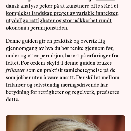
dansk analyse peker på at kunstnere ofte står i et
komplekst landskap preget av variable inntekter,
utydelige rettigheter og stor usikkerhet rundt
økonomi i permisjonstiden
.
Denne guiden gir en praktisk og oversiktlig
gjennomgang av hva du bør tenke gjennom før,
under og etter permisjon, basert på erfaringer fra
feltet. For ordens skyld: I denne guiden brukes
frilanser
som en praktisk samlebetegnelse på de
som jobber uten å være ansatt. Der skillet mellom
frilanser og selvstendig næringsdrivende har
betydning for rettigheter og regelverk, presiseres
dette.