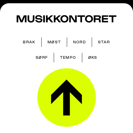
BRAK
MØST
NORD
STAR
SØRF
TEMPO
ØKS