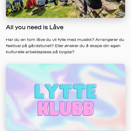
ME
KLIM
OG
All you need is Låve
MILJ
Har du en tom låve du vil fylle med musikk? Arrangerer du
AKT
festival på gårdstunet? Eller ønsker du å skape din egen
kulturelle arbeidsplass på bygda?
OM
MUS