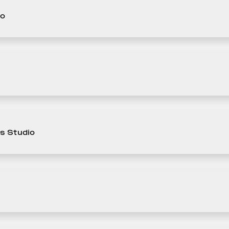
io
us Studio