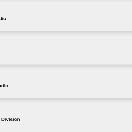
dio
udio
 Division