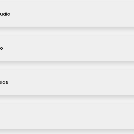
udio
io
ios