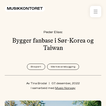
MUSIKKONTORET
RES
Peder Elias:
KON
I 
Bygger fanbase i Sør-Korea og
Taiwan
TIL
ARR
Eksport
Merkevarebygging
ME
Av Tina Brodal
|
07. desember, 2022
KLIM
I samarbeid med
Music Norway
OG
MILJ
AKT