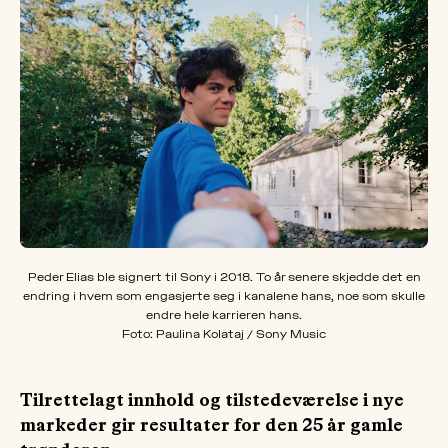
OM
MUS
Peder Elias ble signert til Sony i 2018. To år senere skjedde det en
endring i hvem som engasjerte seg i kanalene hans, noe som skulle
endre hele karrieren hans.
Foto: Paulina Kolataj / Sony Music
Tilrettelagt innhold og tilstedeværelse i nye
markeder gir resultater for den 25 år gamle