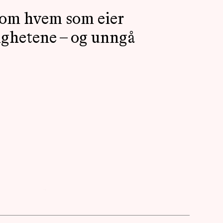
AKTUELT
e om hvem som eier
tighetene – og unngå
OM
MUSIKKON