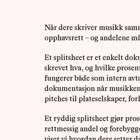
Når dere skriver musikk sam
opphavsrett – og andelene må
Et splitsheet er et enkelt d
skrevet hva, og hvilke prosen
fungerer både som intern avt
dokumentasjon når musikken s
pitches til plateselskaper, for
Et ryddig splitsheet gjør prose
rettmessig andel og forebygg
viser vi hvordan dere setter de