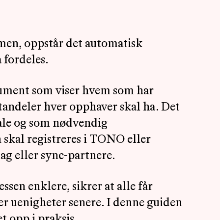
men, oppstår det automatisk
 fordeles.
okument som viser hvem som har
tandeler hver opphaver skal ha. Det
ale og som nødvendig
kal registreres i TONO eller
lag eller sync-partnere.
ssen enklere, sikrer at alle får
er uenigheter senere. I denne guiden
t opp i praksis.