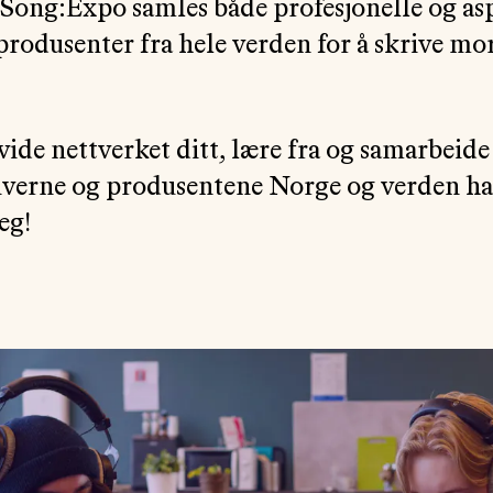
Song:Expo samles både profesjonelle og as
 produsenter fra hele verden for å skrive m
vide nettverket ditt, lære fra og samarbeid
riverne og produsentene Norge og verden har 
eg!