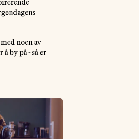
pirerende
orgendagens
e med noen av
å by på - så er