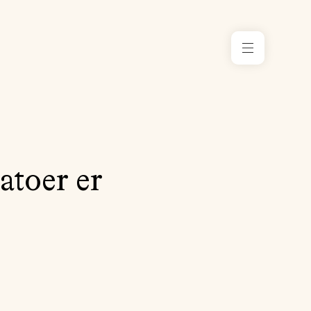
RESSURS
KONTORE
I NORGE
TILSKUDD
toer er
ARRANGE
MENTOR
KLIMA
OG
MILJØ