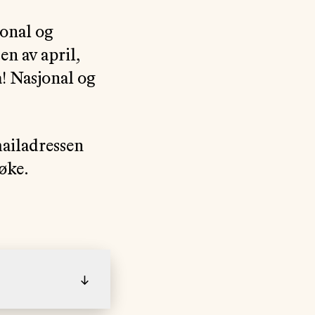
jonal og
n av april,
å! Nasjonal og
ailadressen
søke.
↓