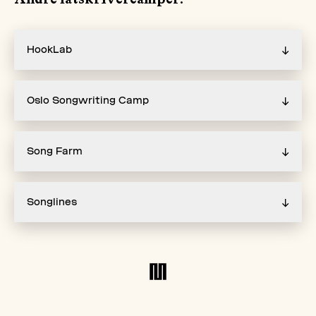
Andre låtskrivercamper:
HookLab
↓
Oslo Songwriting Camp
↓
Song Farm
↓
Songlines
↓