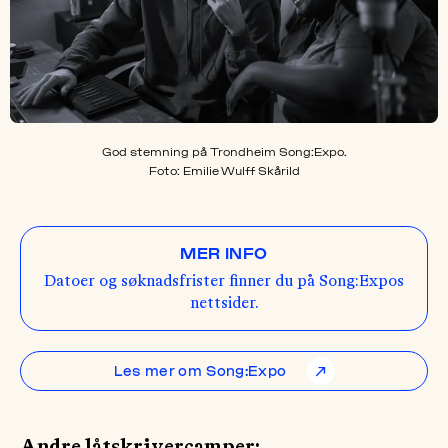
God stemning på Trondheim Song:Expo.
Foto: Emilie Wulff Skårild
MER INFO
Datoer og søknadsfrister finner du på Song:Expos
nettsider.
Les mer om Song:Expo
↗