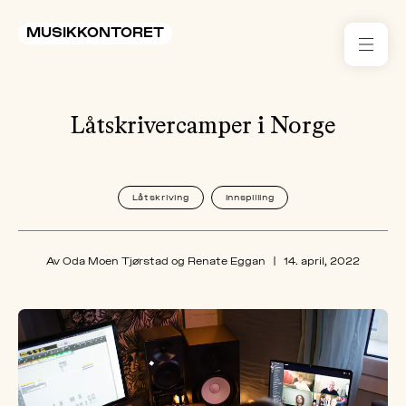
MUSIKKONTORET
RES
Låtskrivercamper i Norge
KON
I 
TIL
Låtskriving
Innspilling
ARR
Av Oda Moen Tjørstad og Renate Eggan
|
14. april, 2022
ME
KLIM
OG
MILJ
AKT