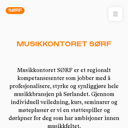
SØRF
FOR
MUSIKKONTORET SØRF
SØR
FOR
Musikkontoret SØRF er et regionalt
RES
kompetansesenter som jobber med å
KON
profesjonalisere, styrke og synliggjøre hele
I 
musikkbransjen på Sørlandet. Gjennom
individuell veiledning, kurs, seminarer og
TIL
møteplasser er vi en støttespiller og
døråpner for deg som har ambisjoner innen
ARR
musikkfeltet.