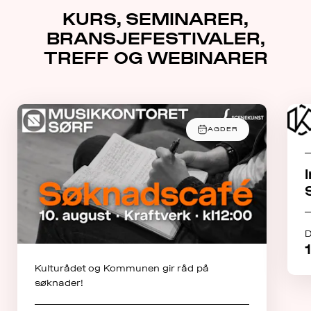
KURS, SEMINARER,
BRANSJEFESTIVALER,
TREFF OG WEBINARER
AGDER
D
Kulturådet og Kommunen gir råd på
søknader!