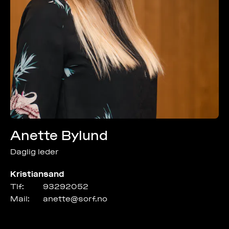
Anette Bylund
Daglig leder
Kristiansand
Tlf:
93292052
Mail:
anette@sorf.no