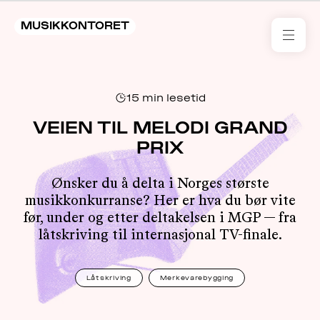
MUSIKKONTORET
RES
15
min lesetid
KON
I 
VEIEN TIL MELODI GRAND
PRIX
TIL
Ønsker du å delta i Norges største
ARR
musikkonkurranse? Her er hva du bør vite
før, under og etter deltakelsen i MGP — fra
ME
låtskriving til internasjonal TV-finale.
KLIM
OG
Låtskriving
Merkevarebygging
MILJ
AKT