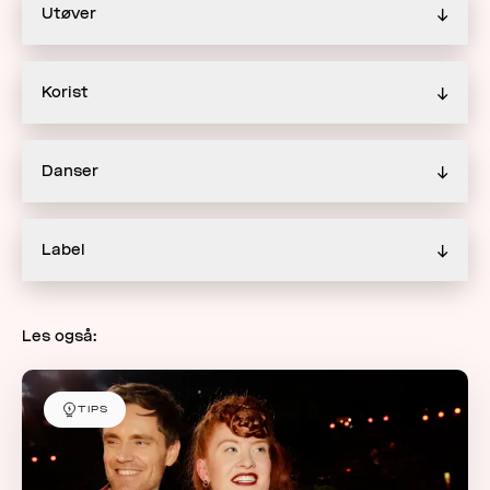
Utøver
↓
Korist
↓
Danser
↓
Label
↓
Les også:
TIPS