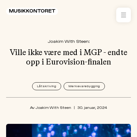
MUSIKKONTORET
RES
Joakim With Steen:
KON
I 
Ville ikke være med i MGP - endte
opp i Eurovision-finalen
TIL
ARR
Låtskriving
Merkevarebygging
ME
Av Joakim With Steen
|
30. januar, 2024
KLIM
OG
MILJ
AKT