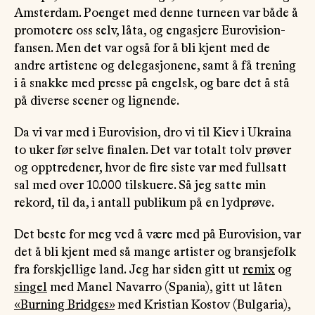
Amsterdam. Poenget med denne turneen var både å
promotere oss selv, låta, og engasjere Eurovision-
fansen. Men det var også for å bli kjent med de
andre artistene og delegasjonene, samt å få trening
i å snakke med presse på engelsk, og bare det å stå
på diverse scener og lignende.
Da vi var med i Eurovision, dro vi til Kiev i Ukraina
to uker før selve finalen. Det var totalt tolv prøver
og opptredener, hvor de fire siste var med fullsatt
sal med over 10.000 tilskuere. Så jeg satte min
rekord, til da, i antall publikum på en lydprøve.
Det beste for meg ved å være med på Eurovision, var
det å bli kjent med så mange artister og bransjefolk
fra forskjellige land. Jeg har siden gitt ut
remix
og
singel
med Manel Navarro (Spania), gitt ut låten
«Burning Bridges»
med Kristian Kostov (Bulgaria),