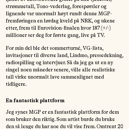
strømmetall, Tono-vederlag, forespørsler og
lignende var unormalt høyt rundt denne MGP-
fremføringen en lørdag kveld på NRK, og ukene
etter, frem til Eurovision-finalen hvor 187 (+/-)
millioner ser deg for første gang, live på TV.
For min del ble det sommerturné, VG-lista,
invitasjoner til diverse land, Lindmo, pressedekning,
radiospilling og intervjuer. Så da jeg ga ut en ny
singel noen måneder senere, ville alle realistiske
tall virke unormalt lave sammenlignet med
tidligere.
En fantastisk plattform
Jeg synes MGP er en fantastisk plattform for dem
som bruker den riktig. Som artist burde du bruke
den så lenge du har noe du vil vise frem. Omtrent 20