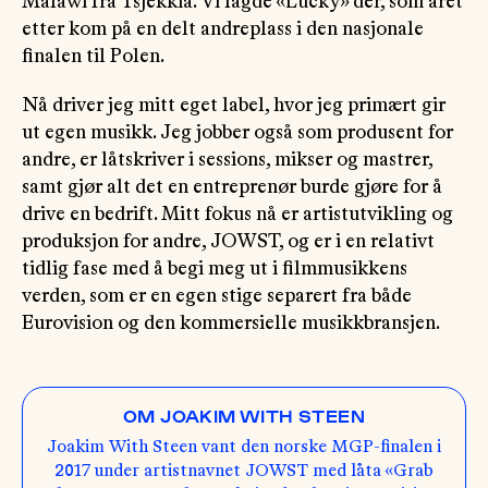
Malawi fra Tsjekkia. Vi lagde «Lucky» der, som året
etter kom på en delt andreplass i den nasjonale
finalen til Polen.
Nå driver jeg mitt eget label, hvor jeg primært gir
ut egen musikk. Jeg jobber også som produsent for
andre, er låtskriver i sessions, mikser og mastrer,
samt gjør alt det en entreprenør burde gjøre for å
drive en bedrift. Mitt fokus nå er artistutvikling og
produksjon for andre, JOWST, og er i en relativt
tidlig fase med å begi meg ut i filmmusikkens
verden, som er en egen stige separert fra både
Eurovision og den kommersielle musikkbransjen.
OM JOAKIM WITH STEEN
Joakim With Steen vant den norske MGP-finalen i
2017 under artistnavnet JOWST med låta «Grab