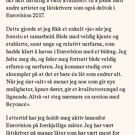
det helt naturlig å være kvalifisert til å jobbe med
andre artister og låtskrivere som også deltok i
Eurovision 2017.
Dette gjorde at jeg fikk et enkelt «ja» når jeg
foreslo et samarbeid. Både med veldig kjente og
etablerte, samt unge og relativt uerfarne, som
hadde klart å havne i Eurovision med et bidrag. Jeg
følte meg da, og føler meg fortsatt både veldig
erfaren og uerfaren. Jeg kommer stadig over
eksempler på at det er bare én låt som endrer alt.
Når jeg sier «alt» så mener jeg noe som gir nye
muligheter, åpner dører, gir et kvalitetsstempel og
lignende. Altså «et steg nærmere en session med
Beyoncé».
I ettertid har jeg holdt meg aktiv innenfor
Eurovision på forskjellige måter. Jeg har vært
låtskriver på mange låter som har vært ment for