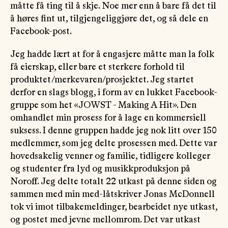
måtte få ting til å skje. Noe mer enn å bare få det til
å høres fint ut, tilgjengeliggjøre det, og så dele en
Facebook-post.
Jeg hadde lært at for å engasjere måtte man la folk
få eierskap, eller bare et sterkere forhold til
produktet/merkevaren/prosjektet. Jeg startet
derfor en slags blogg, i form av en lukket Facebook-
gruppe som het «JOWST - Making A Hit». Den
omhandlet min prosess for å lage en kommersiell
suksess. I denne gruppen hadde jeg nok litt over 150
medlemmer, som jeg delte prosessen med. Dette var
hovedsakelig venner og familie, tidligere kolleger
og studenter fra lyd og musikkproduksjon på
Noroff. Jeg delte totalt 22 utkast på denne siden og
sammen med min med-låtskriver Jonas McDonnell
tok vi imot tilbakemeldinger, bearbeidet nye utkast,
og postet med jevne mellomrom. Det var utkast