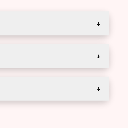
↓
↓
↓