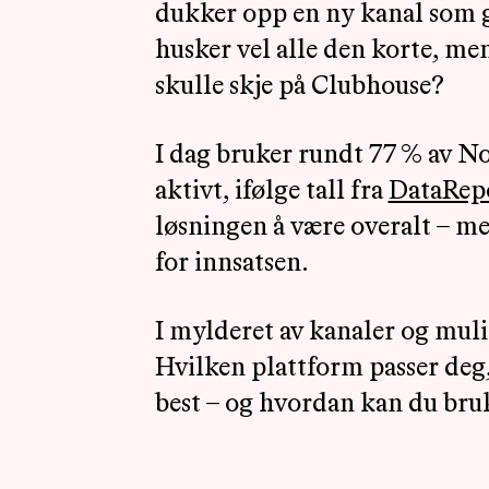
dukker opp en ny kanal som g
husker vel alle den korte, me
skulle skje på Clubhouse?
I dag bruker rundt 77 % av N
aktivt, ifølge tall fra
DataRepo
løsningen å være overalt – me
for innsatsen.
I mylderet av kanaler og mulig
Hvilken plattform passer de
best – og hvordan kan du bru