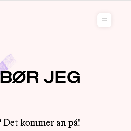
RESSURS
KONTORE
I NORGE
TILSKUDD
BØR JEG
ARRANGE
MENTOR
KLIMA
OG
å? Det kommer an på!
MILJØ