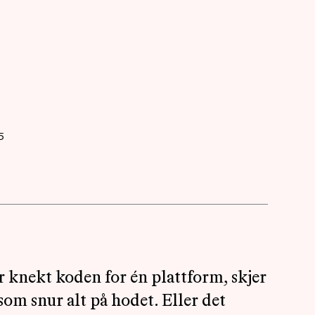
AKTUELT
OM
MUSIKKON
5
r knekt koden for én plattform, skjer
som snur alt på hodet. Eller det