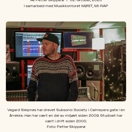
Av Petter Skipperø
|
02. oktober, 2025
I samarbeid med
Musikkontoret MØST, MI-RAP
OM
MUS
Vegard Sleipnes har drevet Subsonic Society i Calmeyers gate i en
årrekke. Han har vært en del av miljøet siden 2009. Studioet har
vært i drift siden 2000.
Foto: Petter Skipperø