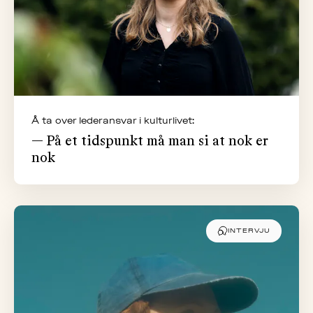
Å ta over lederansvar i kulturlivet:
— På et tidspunkt må man si at nok er
nok
INTERVJU