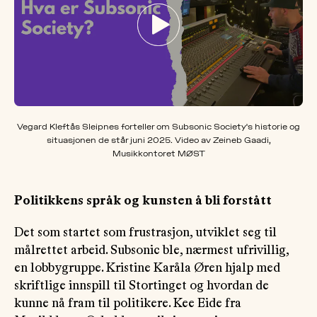
Vegard Kleftås Sleipnes forteller om Subsonic Society's historie og
situasjonen de står juni 2025. Video av Zeineb Gaadi,
Musikkontoret MØST
Politikkens språk og kunsten å bli forstått
Det som startet som frustrasjon, utviklet seg til
målrettet arbeid. Subsonic ble, nærmest ufrivillig,
en lobbygruppe. Kristine Karåla Øren hjalp med
skriftlige innspill til Stortinget og hvordan de
kunne nå fram til politikere. Kee Eide fra