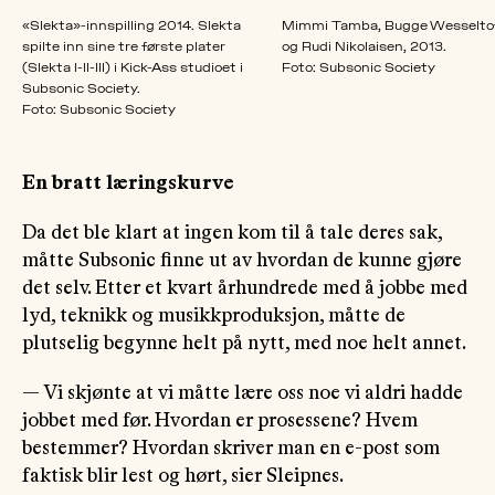
«Slekta»-innspilling 2014. Slekta
Mimmi Tamba, Bugge Wesselto
spilte inn sine tre første plater
og Rudi Nikolaisen, 2013.
(Slekta I-II-III) i Kick-Ass studioet i
Foto: Subsonic Society
Subsonic Society.
Foto: Subsonic Society
En bratt læringskurve
Da det ble klart at ingen kom til å tale deres sak,
måtte Subsonic finne ut av hvordan de kunne gjøre
det selv. Etter et kvart århundrede med å jobbe med
lyd, teknikk og musikkproduksjon, måtte de
plutselig begynne helt på nytt, med noe helt annet.
— Vi skjønte at vi måtte lære oss noe vi aldri hadde
jobbet med før. Hvordan er prosessene? Hvem
bestemmer? Hvordan skriver man en e-post som
faktisk blir lest og hørt, sier Sleipnes.