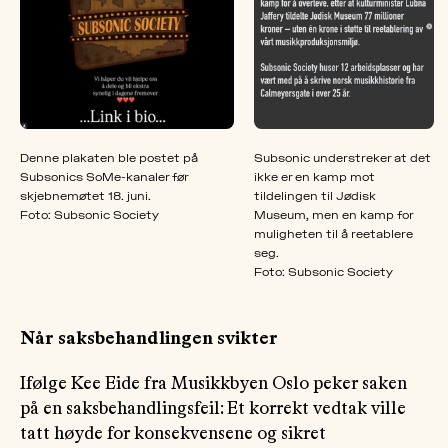
Denne plakaten ble postet på
Subsonic understreker at det
Subsonics SoMe-kanaler før
ikke er en kamp mot
skjebnemøtet 18. juni.
tildelingen til Jødisk
Foto: Subsonic Society
Museum, men en kamp for
muligheten til å reetablere
seg.
Foto: Subsonic Society
Når saksbehandlingen svikter
Ifølge Kee Eide fra Musikkbyen Oslo peker saken
på en saksbehandlingsfeil: Et korrekt vedtak ville
tatt høyde for konsekvensene og sikret