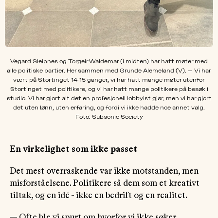
Vegard Sleipnes og Torgeir Waldemar (i midten) har hatt møter med
alle politiske partier. Her sammen med Grunde Alemeland (V). — Vi har
vært på Stortinget 14-15 ganger, vi har hatt mange møter utenfor
Stortinget med politikere, og vi har hatt mange politikere på besøk i
studio. Vi har gjort alt det en profesjonell lobbyist gjør, men vi har gjort
det uten lønn, uten erfaring, og fordi vi ikke hadde noe annet valg.
Foto: Subsonic Society
En virkelighet som ikke passet
Det mest overraskende var ikke motstanden, men
misforståelsene. Politikere så dem som et kreativt
tiltak, og en idé - ikke en bedrift og en realitet.
— Ofte ble vi spurt om hvorfor vi ikke søker