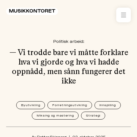
MUSIKKONTORET
RES
Politisk arbeid:
KON
I 
— Vi trodde bare vi måtte forklare
hva vi gjorde og hva vi hadde
TIL
oppnådd, men sånn fungerer det
ikke
ARR
ME
Byutvikling
Forretningsutvikling
Innspilling
KLIM
Miksing og mastering
Strategi
OG
MILJ
AKT