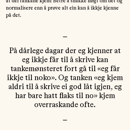
at dei tankane kjem! Betre å snakke høgt om det og
normalisere enn å prøve alt ein kan å ikkje kjenne
på det.
—
På dårlege dagar der eg kjenner at
eg ikkje får til å skrive kan
tankemønsteret fort gå til «eg får
ikkje til noko». Og tanken «eg kjem
aldri til å skrive ei god låt igjen, eg
har bare hatt flaks til no» kjem
overraskande ofte.
—