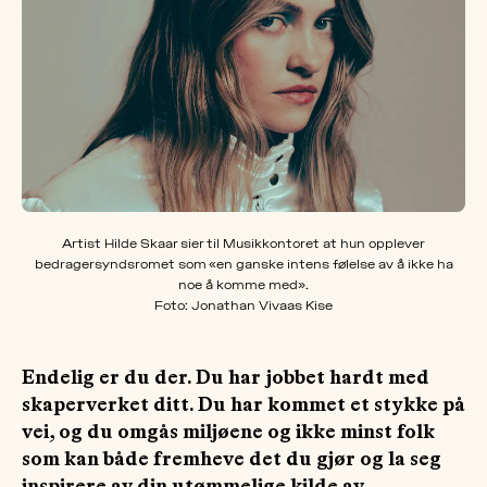
OM
MUS
Artist Hilde Skaar sier til Musikkontoret at hun opplever
bedragersyndsromet som «en ganske intens følelse av å ikke ha
noe å komme med».
Foto: Jonathan Vivaas Kise
Endelig er du der. Du har jobbet hardt med
skaperverket ditt. Du har kommet et stykke på
vei, og du omgås miljøene og ikke minst folk
som kan både fremheve det du gjør og la seg