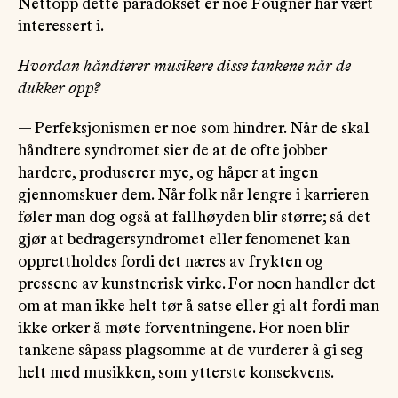
Nettopp dette paradokset er noe Fougner har vært
interessert i.
Hvordan håndterer musikere disse tankene når de
dukker opp?
— Perfeksjonismen er noe som hindrer. Når de skal
håndtere syndromet sier de at de ofte jobber
hardere, produserer mye, og håper at ingen
gjennomskuer dem. Når folk når lengre i karrieren
føler man dog også at fallhøyden blir større; så det
gjør at bedragersyndromet eller fenomenet kan
opprettholdes fordi det næres av frykten og
pressene av kunstnerisk virke. For noen handler det
om at man ikke helt tør å satse eller gi alt fordi man
ikke orker å møte forventningene. For noen blir
tankene såpass plagsomme at de vurderer å gi seg
helt med musikken, som ytterste konsekvens.