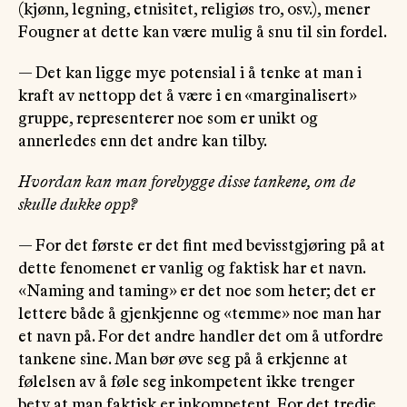
(kjønn, legning, etnisitet, religiøs tro, osv.), mener
Fougner at dette kan være mulig å snu til sin fordel.
— Det kan ligge mye potensial i å tenke at man i
kraft av nettopp det å være i en «marginalisert»
gruppe, representerer noe som er unikt og
annerledes enn det andre kan tilby.
Hvordan kan man forebygge disse tankene, om de
skulle dukke opp?
— For det første er det fint med bevisstgjøring på at
dette fenomenet er vanlig og faktisk har et navn.
«Naming and taming» er det noe som heter; det er
lettere både å gjenkjenne og «temme» noe man har
et navn på. For det andre handler det om å utfordre
tankene sine. Man bør øve seg på å erkjenne at
følelsen av å føle seg inkompetent ikke trenger
bety at man faktisk er inkompetent. For det tredje