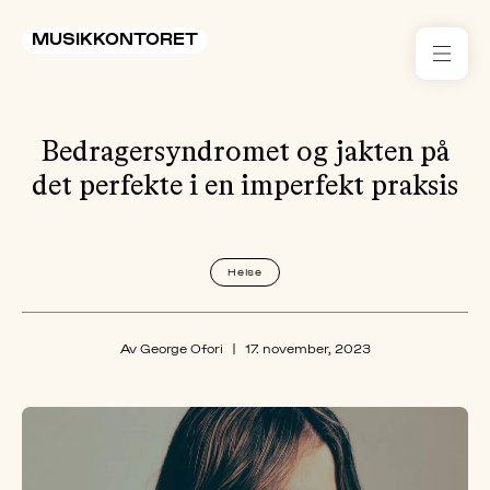
MUSIKKONTORET
RES
Bedragersyndromet og jakten på
KON
I 
det perfekte i en imperfekt praksis
TIL
Helse
ARR
ME
Av George Ofori
|
17. november, 2023
KLIM
OG
MILJ
AKT