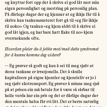
og knyttar fort opp det å skrive ei god låt mot min
eigen personlighet og mestring på personlig plan.
På dårlege dagar der eg kjenner at eg ikkje får til å
skrive kan tankemønsteret fort gå til «eg får ikkje
til noko». Og tanken «eg kjem aldri til å skrive ei
god låt igjen, eg har bare hatt flaks til no» kjem
overraskande ofte.
Hvordan pleier du å jobbe mot/med dette syndromet
for å kunne komme deg videre?
— Eg prøver så godt eg kan å sei til meg sjølv at
desse tankane er irrasjonelle. Det å skulle
kapitalisere på eigne kjensler og kjensleliv er jo i
seg sjølv ekstremsport. Eg prøver å minne meg sjøl
på at prisen ein må betale for å være så sårbar til
heile verda har ein pris og det er dårlige dagar der
den mentale helsa får svi litt. Det er berre naturlig