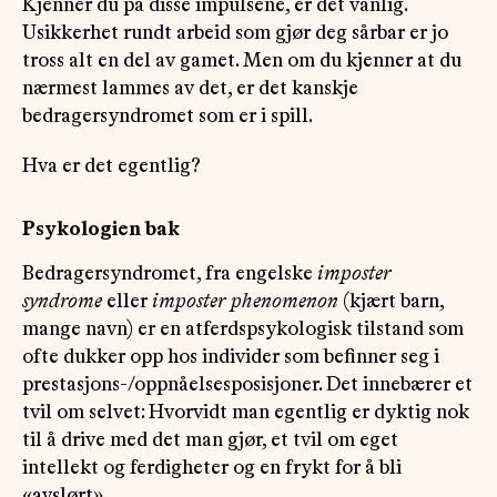
Kjenner du på disse impulsene, er det vanlig.
Usikkerhet rundt arbeid som gjør deg sårbar er jo
tross alt en del av gamet. Men om du kjenner at du
nærmest lammes av det, er det kanskje
bedragersyndromet som er i spill.
Hva er det egentlig?
Psykologien bak
Bedragersyndromet, fra engelske
imposter
syndrome
eller
imposter phenomenon
(kjært barn,
mange navn) er en atferdspsykologisk tilstand som
ofte dukker opp hos individer som befinner seg i
prestasjons-/oppnåelsesposisjoner. Det innebærer et
tvil om selvet: Hvorvidt man egentlig er dyktig nok
til å drive med det man gjør, et tvil om eget
intellekt og ferdigheter og en frykt for å bli
«avslørt».