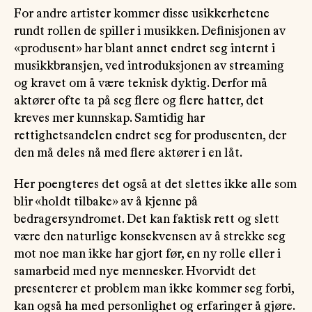
For andre artister kommer disse usikkerhetene
rundt rollen de spiller i musikken. Definisjonen av
«produsent» har blant annet endret seg internt i
musikkbransjen, ved introduksjonen av streaming
og kravet om å være teknisk dyktig. Derfor må
aktører ofte ta på seg flere og flere hatter, det
kreves mer kunnskap. Samtidig har
rettighetsandelen endret seg for produsenten, der
den må deles nå med flere aktører i en låt.
Her poengteres det også at det slettes ikke alle som
blir «holdt tilbake» av å kjenne på
bedragersyndromet. Det kan faktisk rett og slett
være den naturlige konsekvensen av å strekke seg
mot noe man ikke har gjort før, en ny rolle eller i
samarbeid med nye mennesker. Hvorvidt det
presenterer et problem man ikke kommer seg forbi,
kan også ha med personlighet og erfaringer å gjøre.