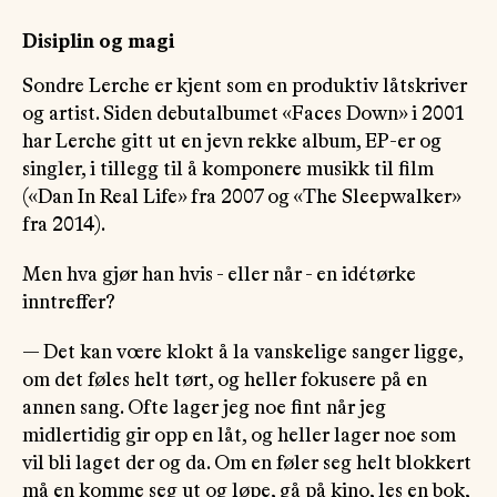
Disiplin og magi
Sondre Lerche er kjent som en produktiv låtskriver
og artist. Siden debutalbumet «Faces Down» i 2001
har Lerche gitt ut en jevn rekke album, EP-er og
singler, i tillegg til å komponere musikk til film
(«Dan In Real Life» fra 2007 og «The Sleepwalker»
fra 2014).
Men hva gjør han hvis - eller når - en idétørke
inntreffer?
— Det kan vœre klokt å la vanskelige sanger ligge,
om det føles helt tørt, og heller fokusere på en
annen sang. Ofte lager jeg noe fint når jeg
midlertidig gir opp en låt, og heller lager noe som
vil bli laget der og da. Om en føler seg helt blokkert
må en komme seg ut og løpe, gå på kino, les en bok,