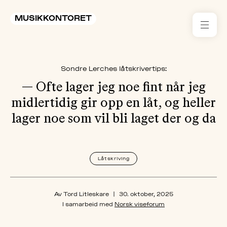
MUSIKKONTORET
RES
Sondre Lerches låtskrivertips:
KON
I 
— Ofte lager jeg noe fint når jeg
midlertidig gir opp en låt, og heller
TIL
lager noe som vil bli laget der og da
ARR
Låtskriving
ME
KLIM
OG
Av Tord Litleskare
|
30. oktober, 2025
MILJ
I samarbeid med
Norsk viseforum
AKT