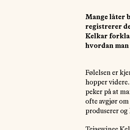
Mange låter b
registrerer d
Kelkar forkla
hvordan man 
Følelsen er kj
hopper videre.
peker på at man
ofte avgjør om 
produserer og 
Tejaswinee Kel