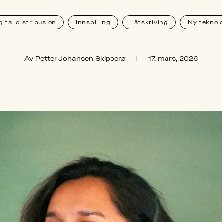
gital distribusjon
Innspilling
Låtskriving
Ny teknol
Av Petter Johansen Skipperø
|
17. mars, 2026