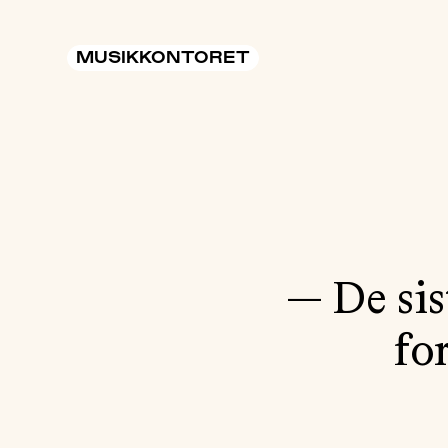
MUSIKKONTORET
— De sis
fo