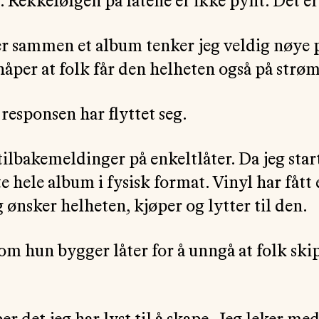
 Rekkefølgen på låtene er ikke pynt. Det e
er sammen et album tenker jeg veldig nøye 
håper at folk får den helheten også på strø
responsen har flyttet seg.
ilbakemeldinger på enkeltlåter. Da jeg start
e hele album i fysisk format. Vinyl har fått
 ønsker helheten, kjøper og lytter til den.
m hun bygger låter for å unngå at folk skip