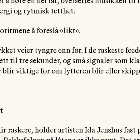
r å høre en hel låt, oversettes musikken til
rgi og rytmisk tetthet.
oritmene å foreslå «likt».
ket veier tyngre enn før. I de raskeste feed
ett til tre sekunder, og små signaler som kl
lir viktige for om lytteren blir eller skippe
t
ir raskere, holder artisten Ida Jenshus fast