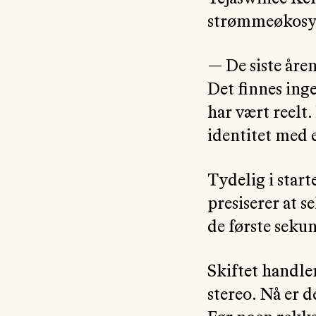
strømmeøkosyst
— De siste åren
Det finnes ing
har vært reelt.
identitet med 
Tydelig i start
presiserer at 
de første sekun
Skiftet handle
stereo. Nå er d