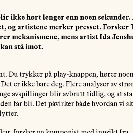
lir ikke hørt lenger enn noen sekunder
et, og artistene merker presset. Forsker
rer mekanismene, mens artist Ida Jenshu
kan stå imot.
ent. Du trykker på play-knappen, hører noe
 Det er ikke bare deg. Flere analyser av st
ge avspillinger blir avbrutt tidlig, og at sta
den får bli. Det påvirker både hvordan vi sk
lytter.
kar, forsker og komponist med innsikt fra