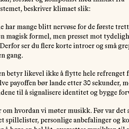
emet, beskriver klimaet slik:
e har mange blitt nervøse for de første tret
en magisk formel, men presset mot tydelighet
 Derfor ser du flere korte introer og små g
en gang.
en betyr likevel ikke å flytte hele refrenget
selve payoffen bør lande etter 30 sekunder, 
dene til å signalisere identitet og bygge fo
r om hvordan vi møter musikk. Før var det
et spillelister, personlige anbefalinger og ko