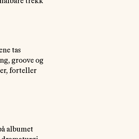
 målbare trekk
ene tas
ang, groove og
r, forteller
 på albumet