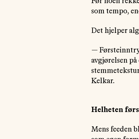
Før noen rekke
som tempo, ene
Det hjelper alg
— Førsteinntryk
avgjørelsen på 
stemmetekstur b
Kelkar.
Helheten førs
Mens feeden bl