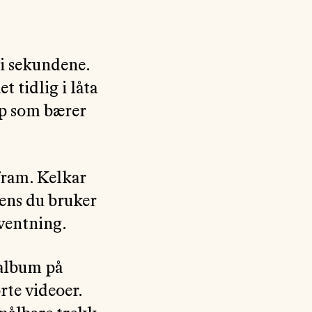
ti sekundene.
 tidlig i låta
rep som bærer
 fram. Kelkar
mens du bruker
rventning.
 album på
rte videoer.