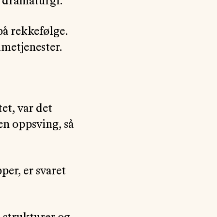
r dramaturgi.
på rekkefølge.
mmetjenester.
et, var det
 en oppsving, så
per, er svaret