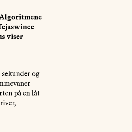
. Algoritmene
 Tejaswinee
s viser
n sekunder og
rømmevaner
rten på en låt
river,