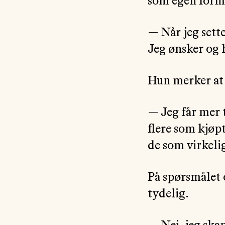
som egen form.
— Når jeg sett
Jeg ønsker og 
Hun merker at 
— Jeg får mer t
flere som kjøpt
de som virkelig
På spørsmålet o
tydelig.