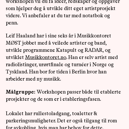
workshopen vil du få idéer, redskaper og oppgaver
som hjelper deg å utvikle ditt eget artistprosjekt
videre. Vi anbefaler at du tar med notatbok og
penn.
Leif Haaland har i sine seks år i Musikkontoret
MØST jobbet med å veilede artister og band,
utvikle programmene Katapult og RADAR, og
utviklet
Musikkontoret.no
. Han er selv artist med
radiolistinger, urørtfinale og turnéer i Norge og
Tyskland. Han bor for tiden i Berlin hvor han
arbeider med ny musikk.
Målgruppe:
Workshopen passer både til etablerte
prosjekter og de som er i etableringsfasen.
Lokalet har rullestoladgang, toaletter &
parkeringsmuligheter. Det er også tilgang til rom
for avkobling, hvis man har behov for dette.