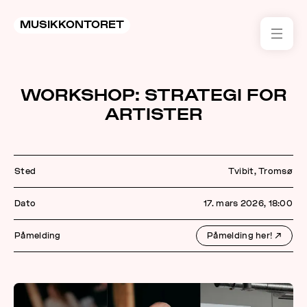
MUSIKKONTORET
RES
WORKSHOP: STRATEGI FOR
KON
ARTISTER
I 
TIL
Sted
Tvibit, Tromsø
ARR
Dato
17. mars 2026, 18:00
ME
Påmelding
Påmelding her!
↗
KLIM
OG
MILJ
AKT