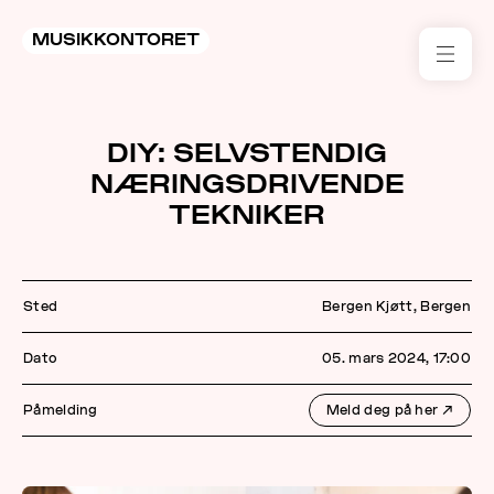
MUSIKKONTORET
RES
DIY: SELVSTENDIG
KON
NÆRINGSDRIVENDE
I 
TEKNIKER
TIL
ARR
Sted
Bergen Kjøtt, Bergen
ME
Dato
05. mars 2024, 17:00
KLIM
Påmelding
Meld deg på her
↗
OG
MILJ
AKT