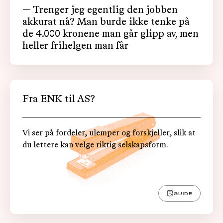
— Trenger jeg egentlig den jobben
akkurat nå? Man burde ikke tenke på
de 4.000 kronene man går glipp av, men
heller frihelgen man får
Fra ENK til AS?
Vi ser på fordeler, ulemper og forskjeller, slik at
du lettere kan velge riktig selskapsform.
GUIDE