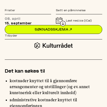
Frister
Sett en påminnelse
OM
MUS
08. april
Last ned.ics (iCal)
15. september
SØKNADSSKJEMA
↗
Tilbyder
Det kan søkes til
kostnader knyttet til å gjennomføre
arrangementer og utstillinger (og ev. annet
kunstnerisk eller kulturelt innhold)
administrative kostnader knyttet til
gjennomføringen