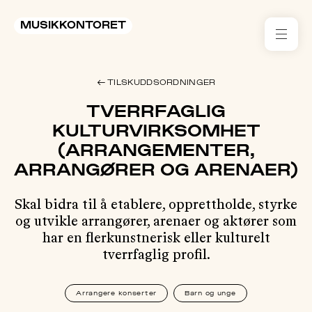
MUSIKKONTORET
RES
← TILSKUDDSORDNINGER
KON
TVERRFAGLIG
I 
KULTURVIRKSOMHET
(ARRANGEMENTER,
TIL
ARRANGØRER OG ARENAER)
ARR
Skal bidra til å etablere, opprettholde, styrke
ME
og utvikle arrangører, arenaer og aktører som
har en flerkunstnerisk eller kulturelt
tverrfaglig profil.
KLIM
OG
MILJ
Arrangere konserter
Barn og unge
AKT