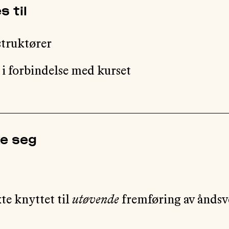
s til
struktører
 i forbindelse med kurset
ke seg
te knyttet til
utøvende
fremføring av åndsv