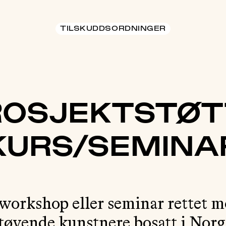
TILSKUDDSORDNINGER
ROSJEKTSTØT
KURS/SEMINA
workshop eller seminar rettet m
tøvende kunstnere bosatt i Norg