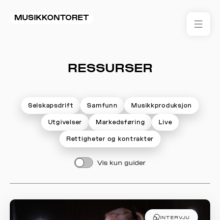
MUSIKKONTORET
RES
RESSURSER
KON
I 
TIL
Selskapsdrift
Samfunn
Musikkproduksjon
Utgivelser
Markedsføring
Live
ARR
Rettigheter og kontrakter
ME
Vis kun guider
KLIM
OG
MILJ
INTERVJU
AKT