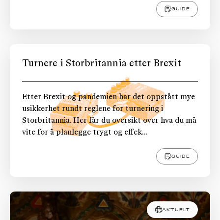
GUIDE
Turnere i Storbritannia etter Brexit
Etter Brexit og pandemien har det oppstått mye
usikkerhet rundt reglene for turnering i
Storbritannia. Her får du oversikt over hva du må
vite for å planlegge trygt og effek...
GUIDE
AKTUELT