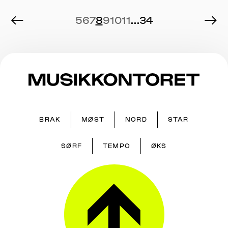
←
→
5
6
7
8
9
10
11
...
34
BRAK
MØST
NORD
STAR
SØRF
TEMPO
ØKS