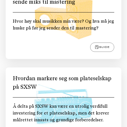
sende miks til mastering
Hvor høy skal musikken min være? Og hva må jeg
huske på før jeg sender den til mastering?
GUIDE
Hvordan markere seg som plateselskap
på SXSW
Å delta på SXSW kan være en utrolig verdifull
investering for et plateselskap, men det krever
målrettet innsats og grundige forberedelser.