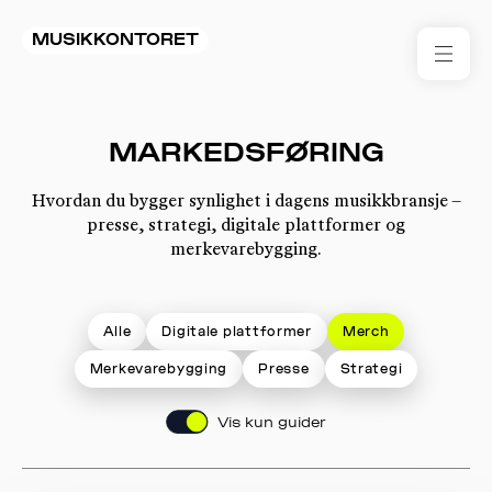
MUSIKKONTORET
RES
MARKEDSFØRING
KON
I 
Hvordan du bygger synlighet i dagens musikkbransje –
presse, strategi, digitale plattformer og
TIL
merkevarebygging.
ARR
Alle
Digitale plattformer
Merch
ME
Merkevarebygging
Presse
Strategi
KLIM
OG
Vis kun guider
MILJ
AKT