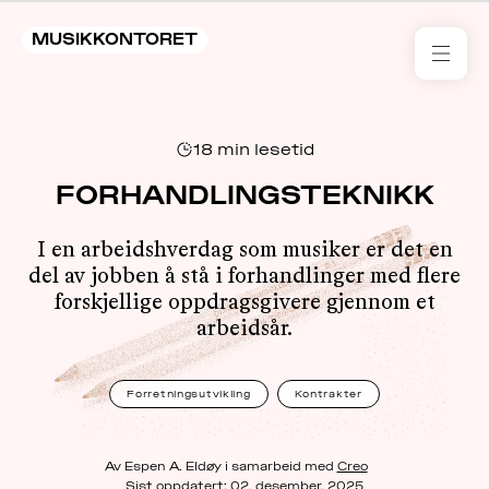
MUSIKKONTORET
RES
18
min lesetid
KON
I 
FORHANDLINGSTEKNIKK
TIL
I en arbeidshverdag som musiker er det en
del av jobben å stå i forhandlinger med flere
ARR
forskjellige oppdragsgivere gjennom et
arbeidsår.
ME
Forretningsutvikling
Kontrakter
KLIM
OG
MILJ
Av Espen A. Eldøy i samarbeid med
Creo
Sist oppdatert:
02. desember, 2025
AKT