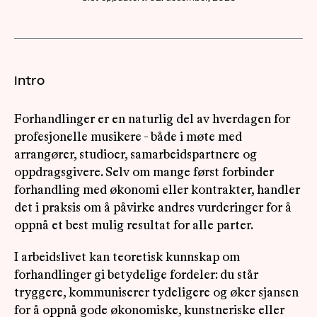
OM
MUS
Intro
Forhandlinger er en naturlig del av hverdagen for
profesjonelle musikere - både i møte med
arrangører, studioer, samarbeidspartnere og
oppdragsgivere. Selv om mange først forbinder
forhandling med økonomi eller kontrakter, handler
det i praksis om å påvirke andres vurderinger for å
oppnå et best mulig resultat for alle parter.
I arbeidslivet kan teoretisk kunnskap om
forhandlinger gi betydelige fordeler: du står
tryggere, kommuniserer tydeligere og øker sjansen
for å oppnå gode økonomiske, kunstneriske eller