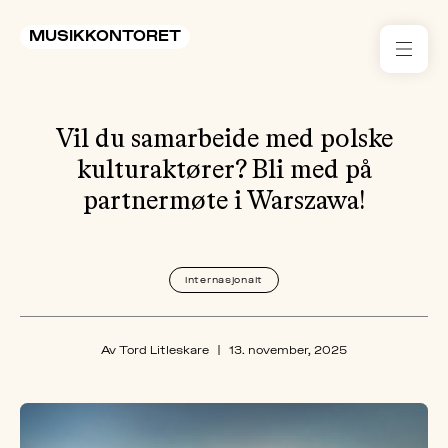
MUSIKKONTORET
RES
Vil du samarbeide med polske
KON
I 
kulturaktører? Bli med på
partnermøte i Warszawa!
TIL
ARR
Internasjonalt
ME
Av Tord Litleskare
|
13. november, 2025
KLIM
OG
MILJ
AKT