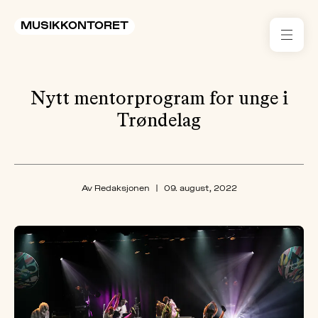
MUSIKKONTORET
RES
Nytt mentorprogram for unge i
KON
I 
Trøndelag
TIL
ARR
Av Redaksjonen
|
09. august, 2022
ME
KLIM
OG
MILJ
AKT