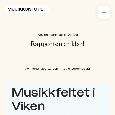
MUSIKKONTORET
RES
Mulighetsstudie Viken:
KON
I 
Rapporten er klar!
TIL
ARR
Av Trond Moe-Larsen
|
21. oktober, 2022
ME
KLIM
OG
MILJ
AKT