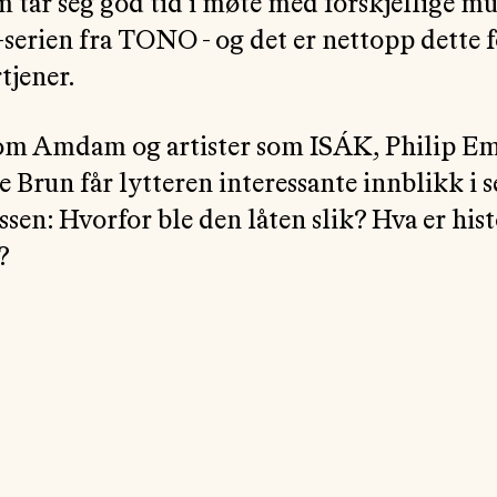
ar seg god tid i møte med forskjellige mu
serien fra TONO - og det er nettopp dette 
tjener.
om Amdam og artister som ISÁK, Philip Em
 Brun får lytteren interessante innblikk i s
ssen: Hvorfor ble den låten slik? Hva er his
?