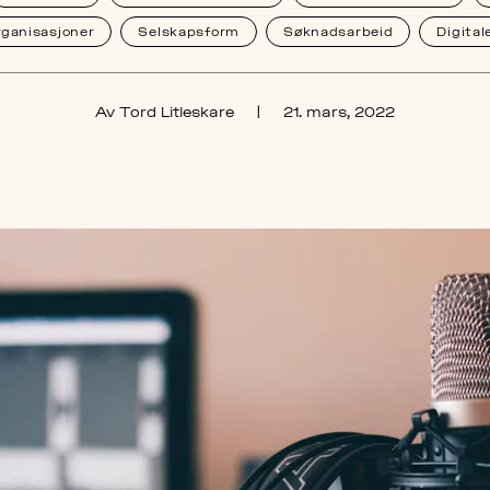
rganisasjoner
Selskapsform
Søknadsarbeid
Digital
Av Tord Litleskare
|
21. mars, 2022