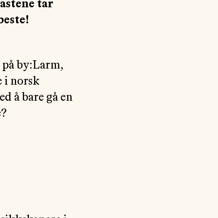
astene tar
beste!
 på by:Larm,
e i norsk
ed å bare gå en
e?