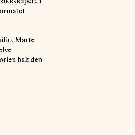
sikkskapere i
formatet
ilio, Marte
elve
torien bak den