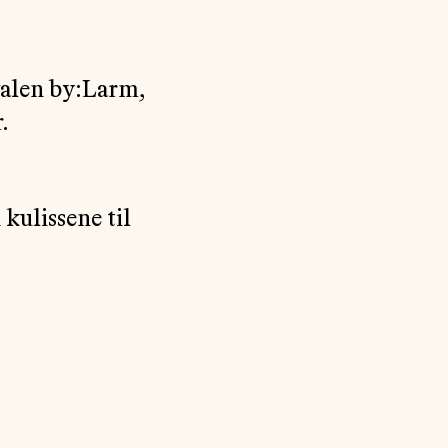
valen by:Larm,
.
 kulissene til