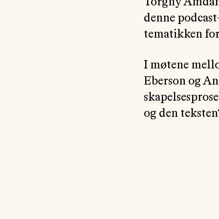
Torgny Amdam t
denne podcast-
tematikken for
I møtene mell
Eberson og Ane
skapelsesprose
og den teksten