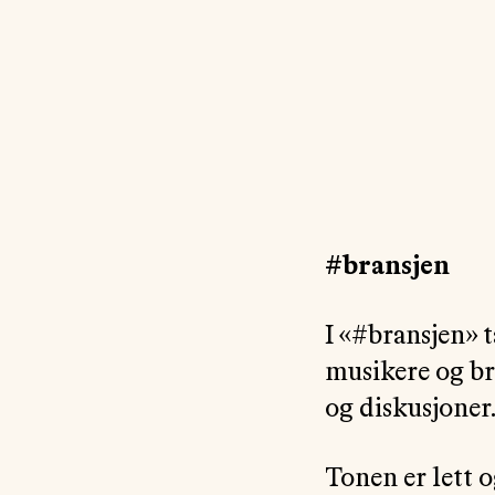
#bransjen
I «#bransjen» t
musikere og bra
og diskusjoner
Tonen er lett o