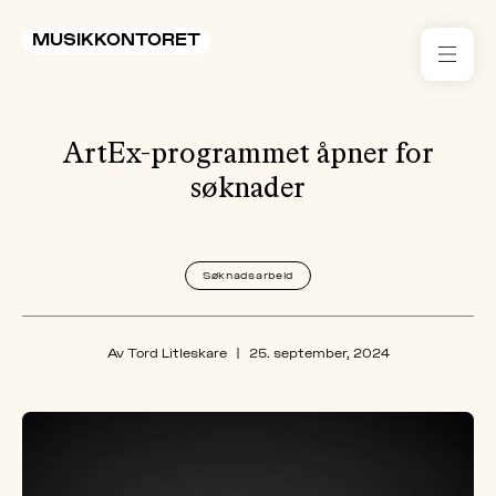
MUSIKKONTORET
RES
ArtEx-programmet åpner for
KON
I 
søknader
TIL
Søknadsarbeid
ARR
ME
Av Tord Litleskare
|
25. september, 2024
KLIM
OG
MILJ
AKT