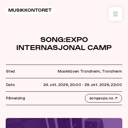
MUSIKKONTORET
RES
SONG:EXPO
KON
INTERNASJONAL CAMP
I 
TIL
Sted
Musikkbyen Trondheim, Trondheim
ARR
Dato
24. okt. 2026, 20:00 - 29. okt. 2026, 22:00
ME
Påmelding
songexpo.no
↗
KLIM
OG
MILJ
AKT