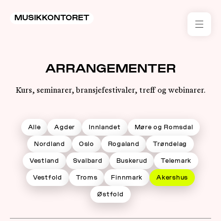
MUSIKKONTORET
RES
ARRANGEMENTER
KON
I 
Kurs, seminarer, bransjefestivaler, treff og webinarer.
TIL
Alle
Agder
Innlandet
Møre og Romsdal
ARR
Nordland
Oslo
Rogaland
Trøndelag
ME
Vestland
Svalbard
Buskerud
Telemark
Vestfold
Troms
Finnmark
Akershus
KLIM
OG
Østfold
MILJ
AKT