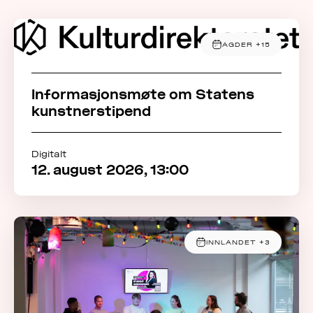
OM
AGDER +15
MUS
Informasjonsmøte om Statens
kunstnerstipend
Digitalt
12. august 2026, 13:00
INNLANDET +3