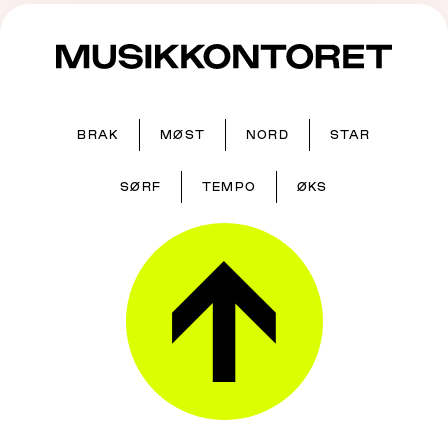
BRAK
MØST
NORD
STAR
SØRF
TEMPO
ØKS