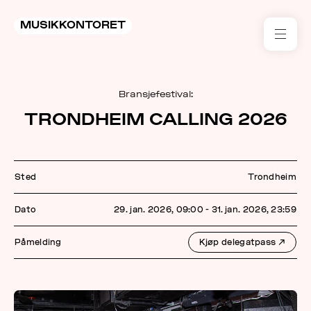
MUSIKKONTORET
RES
Bransjefestival:
KON
TRONDHEIM CALLING 2026
I 
TIL
Sted
Trondheim
ARR
Dato
29. jan. 2026, 09:00 - 31. jan. 2026, 23:59
ME
Påmelding
Kjøp delegatpass
↗
KLIM
OG
MILJ
AKT