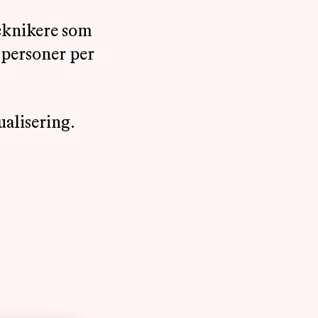
teknikere som
3 personer per
alisering.