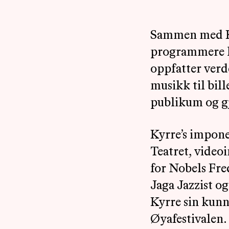
Sammen med Kyr
programmere ly
oppfatter verde
musikk til bil
publikum og gjø
Kyrre’s impone
Teatret, video
for Nobels Fre
Jaga Jazzist o
Kyrre sin kunn
Øyafestivalen. 