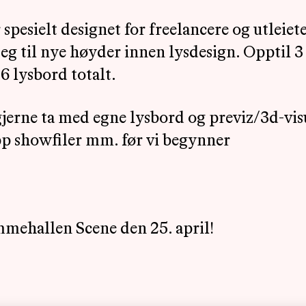
 spesielt designet for freelancere og utleie
seg til nye høyder innen lysdesign. Opptil 
 6 lysbord totalt.
jerne ta med egne lysbord og previz/3d-visu
pp showfiler mm. før vi begynner
mmehallen Scene den 25. april!