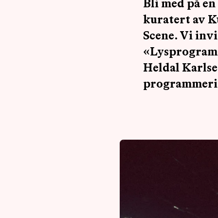
Bli med på en
kuratert av 
Scene. Vi invi
«Lysprogramme
Heldal Karlsen
programmerin