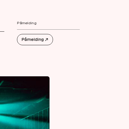
AKTUELT
OM
Påmelding
MUSIKKON
Påmelding
↗