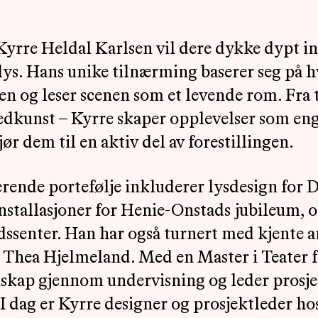
re Heldal Karlsen vil dere dykke dypt inn
s. Hans unike tilnærming baserer seg på h
n og leser scenen som et levende rom. Fra t
ledkunst – Kyrre skaper opplevelser som eng
r dem til en aktiv del av forestillingen.
rende portefølje inkluderer lysdesign for 
installasjoner for Henie-Onstads jubileum, o
dssenter. Han har også turnert med kjente a
g Thea Hjelmeland. Med en Master i Teater 
skap gjennom undervisning og leder prosj
I dag er Kyrre designer og prosjektleder ho