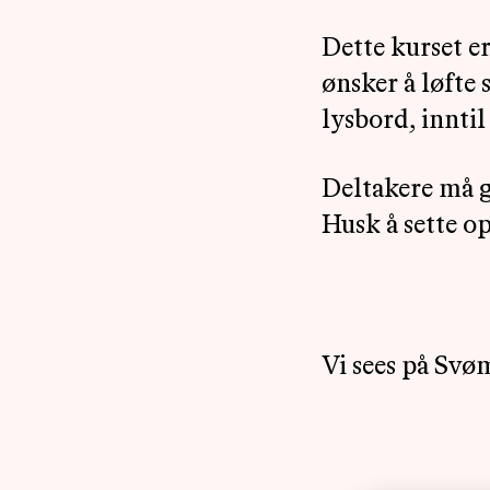
Dette kurset er
ønsker å løfte 
lysbord, inntil
Deltakere må g
Husk å sette o
Vi sees på Svø