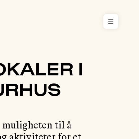
RESSURS
KONTORE
I NORGE
OKALER I
TILSKUDD
URHUS
ARRANGE
MENTOR
KLIMA
r muligheten til å
OG
MILJØ
g aktiviteter for et