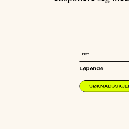
Frist
Løpende
SØKNADSSKJ