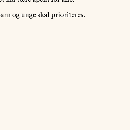
 må være åpent for alle.
rn og unge skal prioriteres.