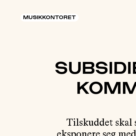
MUSIKKONTORET
SUBSIDI
KOMM
Tilskuddet skal s
eksponere seg med s