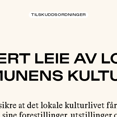
TILSKUDDSORDNINGER
ERT LEIE AV L
UNENS KULT
ikre at det lokale kulturlivet få
ine forestillinger, utstillinger o