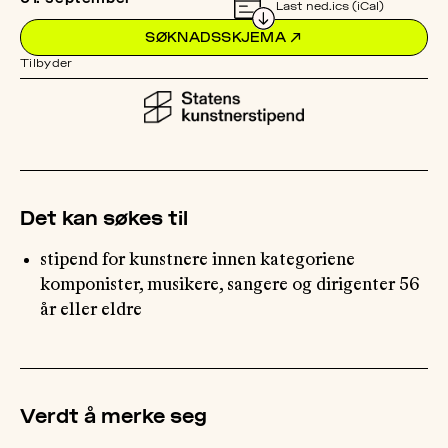
Last ned.ics (iCal)
SØKNADSSKJEMA
↗
OM
Tilbyder
MUS
Det kan søkes til
stipend for kunstnere innen kategoriene
komponister, musikere, sangere og dirigenter 56
år eller eldre
Verdt å merke seg